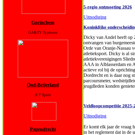
5-regio ontmoeting 2026
Uitnodiging
Gorinchem
Koninklijke onderscheidi
GA&TV Typhoon
Dicky van Andel heeft op 2
ontvangen van burgemeester
Orde van Oranje-Nassau vo
atletieksport. Dicky is al si
atletiekverenigingen Sliedr
AAA in Alblasserdam en AV
actieve rol bij de oprichti
Dordrecht en is daar nog ste
parcoursmeter, wedstrijdlei
Oud-Beijerland
jeugdleden konden geniete
A.V Spirit
Veldloopcompetitie 2025-
Uitnodiging
Er komt elk jaar de vraag h
Papendrecht
in het reglement dat in de 