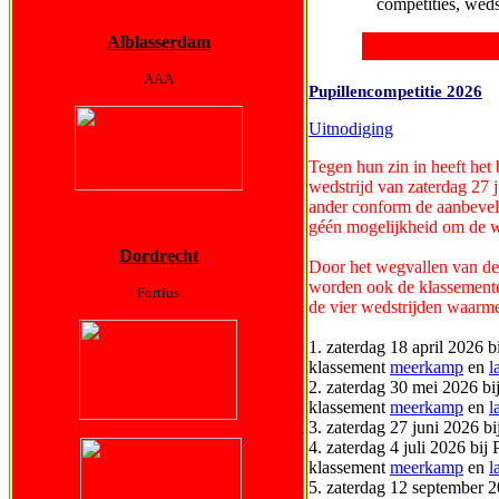
competities, weds
Alblasserdam
AAA
Pupillencompetitie 2026
Uitnodiging
Tegen hun zin in heeft he
wedstrijd van zaterdag 27 
ander conform de aanbeveli
géén mogelijkheid om de wed
Dordrecht
Door het wegvallen van de 
worden ook de klassemente
Fortius
de vier wedstrijden waarm
1. zaterdag 18 april 2026 b
klassement
meerkamp
en
l
2. zaterdag 30 mei 2026 b
klassement
meerkamp
en
l
3. zaterdag 27 juni 2026 
4. zaterdag 4 juli 2026 bij
klassement
meerkamp
en
l
5. zaterdag 12 september 2